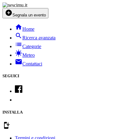
add_circle
Segnala un evento
home
Home
search
Ricerca avanzata
list
Categorie
sunny
Meteo
mail
Contattaci
SEGUICI
INSTALLA
install_mobile
Termini e condizioni