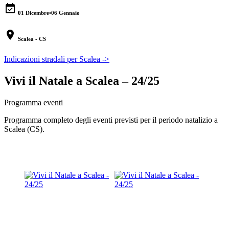
event_available
01 Dicembre
•
06 Gennaio
location_on
Scalea - CS
Indicazioni stradali per Scalea ->
Vivi il Natale a Scalea – 24/25
Programma eventi
Programma completo degli eventi previsti per il periodo natalizio a
Scalea (CS).