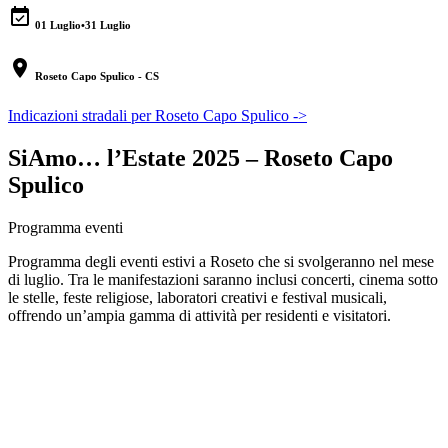
event_available
01 Luglio
•
31 Luglio
location_on
Roseto Capo Spulico - CS
Indicazioni stradali per Roseto Capo Spulico ->
SiAmo… l’Estate 2025 – Roseto Capo
Spulico
Programma eventi
Programma degli eventi estivi a Roseto che si svolgeranno nel mese
di luglio. Tra le manifestazioni saranno inclusi concerti, cinema sotto
le stelle, feste religiose, laboratori creativi e festival musicali,
offrendo un’ampia gamma di attività per residenti e visitatori.