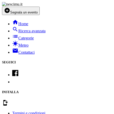
add_circle
Segnala un evento
home
Home
search
Ricerca avanzata
list
Categorie
sunny
Meteo
mail
Contattaci
SEGUICI
INSTALLA
install_mobile
Termini e condizioni