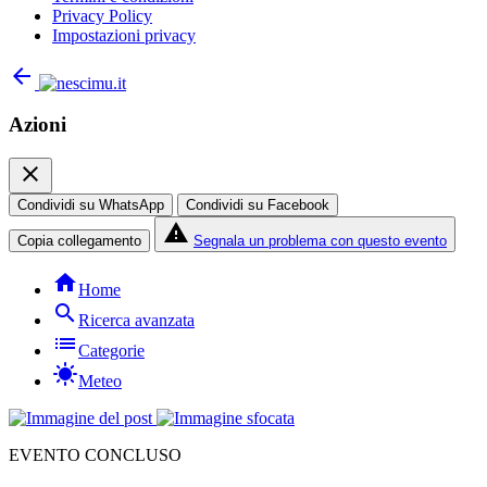
Privacy Policy
Impostazioni privacy
arrow_back
Azioni
close
Condividi su WhatsApp
Condividi su Facebook
report_problem
Copia collegamento
Segnala un problema con questo evento
home
Home
search
Ricerca avanzata
list
Categorie
sunny
Meteo
EVENTO CONCLUSO