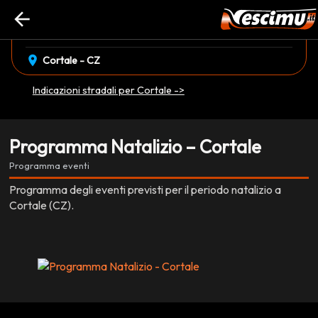
arrow_back
event_available
22 Dicembre
•
04 Gennaio
EVENTO CONCLUSO
location_on
Cortale - CZ
Indicazioni stradali per Cortale ->
Programma Natalizio – Cortale
Programma eventi
Programma degli eventi previsti per il periodo natalizio a
Cortale (CZ).