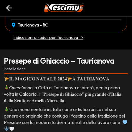
arrow_back
event_available
23 Dicembre
•
08 Gennaio
EVENTO CONCLUSO
location_on
Taurianova - RC
Indicazioni stradali per Taurianova ->
Presepe di Ghiaccio – Taurianova
Installazione
𝐈𝐋 𝐌𝐀𝐆𝐈𝐂𝐎 𝐍𝐀𝐓𝐀𝐋𝐄 𝟐𝟎𝟐𝟒
𝐀 𝐓𝐀𝐔𝐑𝐈𝐀𝐍𝐎𝐕𝐀
Quest’anno la Città di Taurianova ospiterà, per la prima
volta in Calabria, il “𝐏𝐫𝐞𝐬𝐞𝐩𝐞 𝐝𝐢 𝐆𝐡𝐢𝐚𝐜𝐜𝐢𝐨” 𝐩𝐢𝐮̀ 𝐠𝐫𝐚𝐧𝐝𝐞 𝐝’𝐈𝐭𝐚𝐥𝐢𝐚
𝐝𝐞𝐥𝐥𝐨 𝐒𝐜𝐮𝐥𝐭𝐨𝐫𝐞 𝐀𝐦𝐞𝐥𝐢𝐨 𝐌𝐚𝐳𝐳𝐞𝐥𝐥𝐚.
Una monumentale installazione artistica unica nel suo
genere ed originale che coniuga il fascino della tradizione del
Presepe con la modernità dei materiali e della lavorazione.