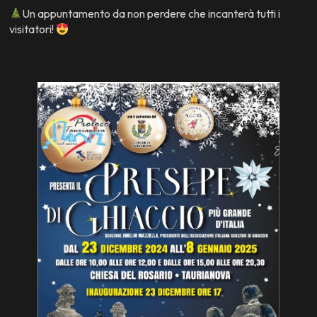
Un appuntamento da non perdere che incanterà tutti i
visitatori!
Azioni
close
Condividi su WhatsApp