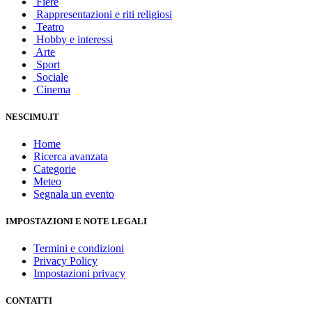
Fiere
Rappresentazioni e riti religiosi
Teatro
Hobby e interessi
Arte
Sport
Sociale
Cinema
NESCIMU.IT
Home
Ricerca avanzata
Categorie
Meteo
Segnala un evento
IMPOSTAZIONI E NOTE LEGALI
Termini e condizioni
Privacy Policy
Impostazioni privacy
CONTATTI