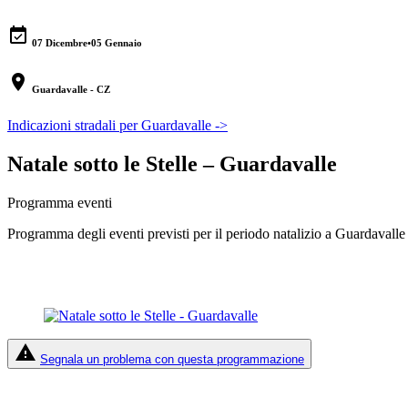
event_available
07 Dicembre
•
05 Gennaio
location_on
Guardavalle - CZ
Indicazioni stradali per Guardavalle ->
Natale sotto le Stelle – Guardavalle
Programma eventi
Programma degli eventi previsti per il periodo natalizio a Guardavalle
report_problem
Segnala un problema con questa programmazione