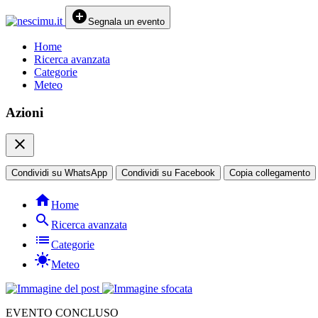
add_circle
Segnala un evento
Home
Ricerca avanzata
Categorie
Meteo
Azioni
close
Condividi su WhatsApp
Condividi su Facebook
Copia collegamento
home
Home
search
Ricerca avanzata
list
Categorie
sunny
Meteo
EVENTO CONCLUSO