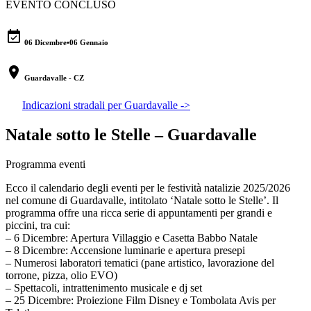
EVENTO CONCLUSO
event_available
06 Dicembre
•
06 Gennaio
location_on
Guardavalle - CZ
Indicazioni stradali per Guardavalle ->
Natale sotto le Stelle – Guardavalle
Programma eventi
Ecco il calendario degli eventi per le festività natalizie 2025/2026
nel comune di Guardavalle, intitolato ‘Natale sotto le Stelle’. Il
programma offre una ricca serie di appuntamenti per grandi e
piccini, tra cui:
– 6 Dicembre: Apertura Villaggio e Casetta Babbo Natale
– 8 Dicembre: Accensione luminarie e apertura presepi
– Numerosi laboratori tematici (pane artistico, lavorazione del
torrone, pizza, olio EVO)
– Spettacoli, intrattenimento musicale e dj set
– 25 Dicembre: Proiezione Film Disney e Tombolata Avis per