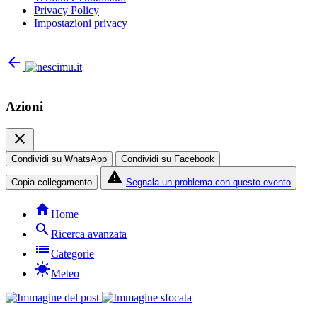
Privacy Policy
Impostazioni privacy
arrow_back
Azioni
close
Condividi su WhatsApp
Condividi su Facebook
report_problem
Copia collegamento
Segnala un problema con questo evento
home
Home
search
Ricerca avanzata
list
Categorie
sunny
Meteo