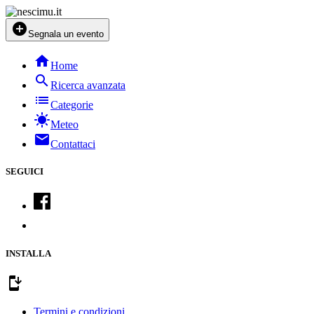
add_circle
Segnala un evento
home
Home
search
Ricerca avanzata
list
Categorie
sunny
Meteo
mail
Contattaci
SEGUICI
INSTALLA
install_mobile
Termini e condizioni