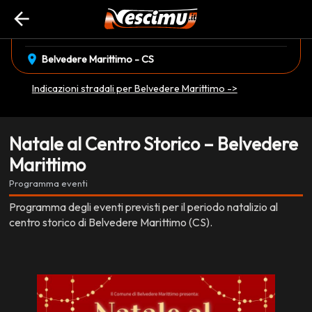
arrow_back
event_available
14 Dicembre
•
22 Dicembre
EVENTO CONCLUSO
location_on
Belvedere Marittimo - CS
Indicazioni stradali per Belvedere Marittimo ->
Natale al Centro Storico – Belvedere
Marittimo
Programma eventi
Programma degli eventi previsti per il periodo natalizio al
centro storico di Belvedere Marittimo (CS).