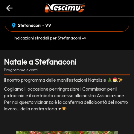
arrow_back
event_available
08 Dicembre
•
23 Dicembre
EVENTO CONCLUSO
location_on
Stefanaconi - VV
Indicazioni stradali per Stefanaconi ->
Natale a Stefanaconi
Programma eventi
Il nostro programma delle manifestazioni Natalizie
Cogliamo l’ occasione per ringraziare i Commissari per il
patrocinio e il contributo concesso alla nostra Associazione.
Per noi questa vicinanza è la conferma della bontà del nostro
lavoro…della nostra storia.
♥️