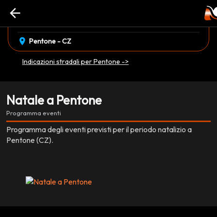
arrow_back
event_available
08 Dicembre
•
05 Gennaio
EVENTO CONCLUSO
location_on
Pentone - CZ
Indicazioni stradali per Pentone ->
Natale a Pentone
Programma eventi
Programma degli eventi previsti per il periodo natalizio a
Pentone (CZ).