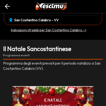
arrow_back
event_available
03 Dicembre
•
06 Gennaio
EVENTO CONCLUSO
location_on
San Costantino Calabro - VV
Indicazioni stradali per San Costantino Calabro ->
Il Natale Sancostantinese
Programma eventi
Programma degli eventi previsti per il periodo natalizio a San
Costantino Calabro (VV).