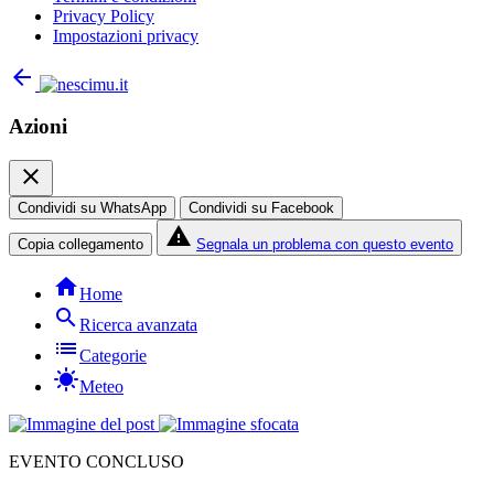
Privacy Policy
Impostazioni privacy
arrow_back
Azioni
close
Condividi su WhatsApp
Condividi su Facebook
report_problem
Copia collegamento
Segnala un problema con questo evento
home
Home
search
Ricerca avanzata
list
Categorie
sunny
Meteo
EVENTO CONCLUSO