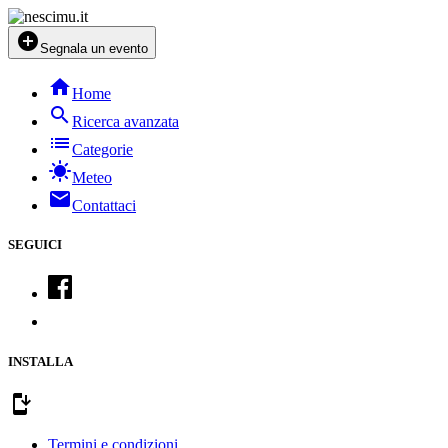
add_circle
Segnala un evento
home
Home
search
Ricerca avanzata
list
Categorie
sunny
Meteo
mail
Contattaci
SEGUICI
INSTALLA
install_mobile
Termini e condizioni