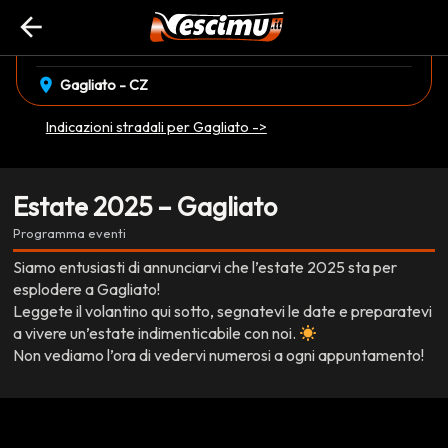
arrow_back
event_available
25 Luglio
•
21 Agosto
EVENTO CONCLUSO
location_on
Gagliato - CZ
Indicazioni stradali per Gagliato ->
Estate 2025 – Gagliato
Programma eventi
Siamo entusiasti di annunciarvi che l’estate 2025 sta per
esplodere a Gagliato!
Leggete il volantino qui sotto, segnatevi le date e preparatevi
a vivere un’estate indimenticabile con noi.
Non vediamo l’ora di vedervi numerosi a ogni appuntamento!