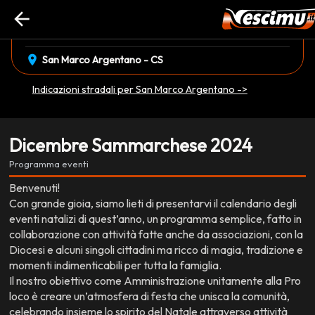
arrow_back
event_available
01 Dicembre
•
29 Dicembre
EVENTO CONCLUSO
location_on
San Marco Argentano - CS
Indicazioni stradali per San Marco Argentano ->
Dicembre Sammarchese 2024
Programma eventi
Benvenuti!
Con grande gioia, siamo lieti di presentarvi il calendario degli
eventi natalizi di quest’anno, un programma semplice, fatto in
collaborazione con attività fatte anche da associazioni, con la
Diocesi e alcuni singoli cittadini ma ricco di magia, tradizione e
momenti indimenticabili per tutta la famiglia.
Il nostro obiettivo come Amministrazione unitamente alla Pro
loco è creare un’atmosfera di festa che unisca la comunità,
celebrando insieme lo spirito del Natale attraverso attività