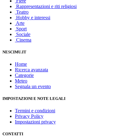
Fiere
Rappresentazioni e riti religiosi
Teatro
Hobby e interessi
Arte
Sport
Sociale
Cinema
NESCIMU.IT
Home
Ricerca avanzata
Categorie
Meteo
Segnala un evento
IMPOSTAZIONI E NOTE LEGALI
Termini e condizioni
Privacy Policy
Impostazioni privacy
CONTATTI