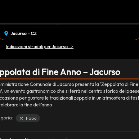
event_available
schedule
sabato 27 Dicembre
20:00
EVENTO CONCLUSO
location_on
Jacurso - CZ
Indicazioni stradali per Jacurso ->
ppolata di Fine Anno – Jacurso
ministrazione Comunale di Jacurso presenta la ‘Zeppolata di Fine
’, un evento gastronomico che si terrà nel centro storico del paes
ccasione per gustare le tradizionali zeppole in un’atmosfera di fes
elebrare la fine dell’anno.
goria:
Food