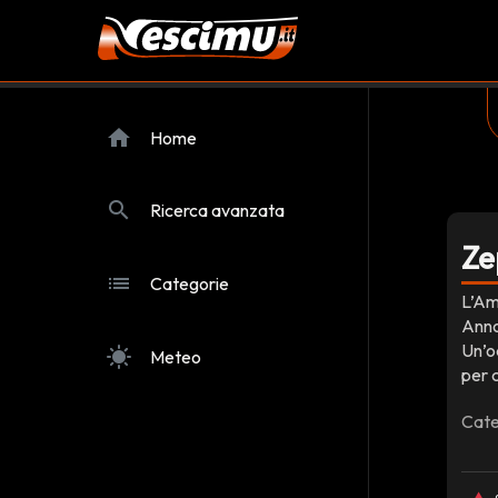
home
Home
search
Ricerca avanzata
Ze
list
Categorie
L’Am
Anno
Un’o
sunny
Meteo
per c
Cate