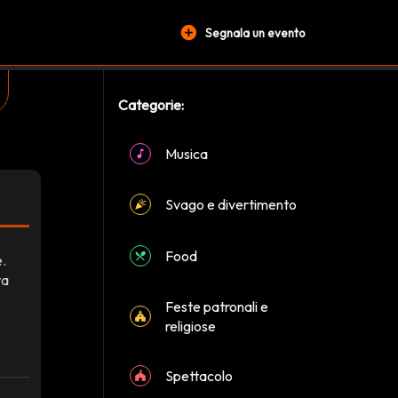
add_circle
Segnala un evento
Categorie:
Musica
Svago e divertimento
Food
e.
ta
Feste patronali e
religiose
Spettacolo