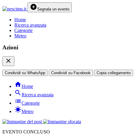
add_circle
Segnala un evento
Home
Ricerca avanzata
Categorie
Meteo
Azioni
close
Condividi su WhatsApp
Condividi su Facebook
Copia collegamento
home
Home
search
Ricerca avanzata
list
Categorie
sunny
Meteo
EVENTO CONCLUSO