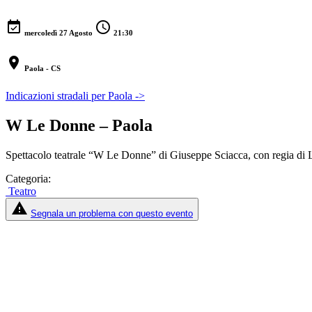
event_available
schedule
mercoledì 27 Agosto
21:30
location_on
Paola - CS
Indicazioni stradali per Paola ->
W Le Donne – Paola
Spettacolo teatrale “W Le Donne” di Giuseppe Sciacca, con regia di Lu
Categoria:
Teatro
report_problem
Segnala un problema con questo evento