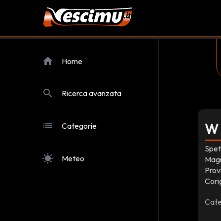
home
Home
search
Ricerca avanzata
list
W 
Categorie
Spet
sunny
Meteo
Magn
Provi
Cori
Cate