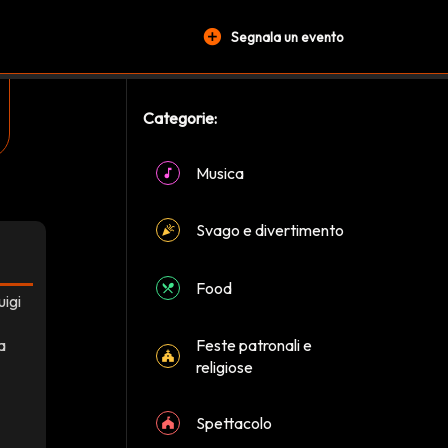
add_circle
Segnala un evento
Categorie:
Musica
Svago e divertimento
Food
uigi
Feste patronali e
a
religiose
Spettacolo