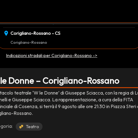
event_available
schedule
sabato 09 Agosto
21:30
EVENTO CONCLUSO
location_on
Corigliano-Rossano - CS
Corigliano-Rossano
Indicazioni stradali per Corigliano-Rossano ->
le Donne – Corigliano-Rossano
tacolo teatrale ‘W le Donne’ di Giuseppe Sciacca, con la regia di L
elli e Giuseppe Sciacca. La rappresentazione, a cura della FITA
nciale di Cosenza, si terrà il 9 agosto alle ore 21:30 in Piazza Steri 
gliano-Rossano.
goria:
Teatro