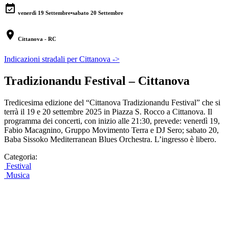
event_available
venerdì 19 Settembre
•
sabato 20 Settembre
location_on
Cittanova - RC
Indicazioni stradali per Cittanova ->
Tradizionandu Festival – Cittanova
Tredicesima edizione del “Cittanova Tradizionandu Festival” che si
terrà il 19 e 20 settembre 2025 in Piazza S. Rocco a Cittanova. Il
programma dei concerti, con inizio alle 21:30, prevede: venerdì 19,
Fabio Macagnino, Gruppo Movimento Terra e DJ Sero; sabato 20,
Baba Sissoko Mediterranean Blues Orchestra. L’ingresso è libero.
Categoria:
Festival
Musica