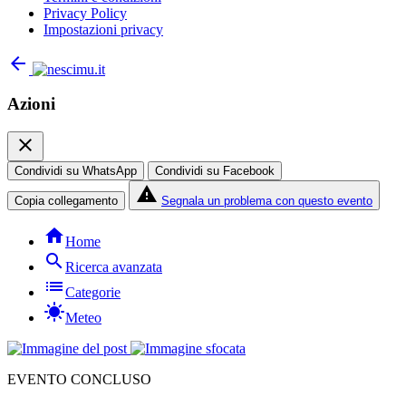
Privacy Policy
Impostazioni privacy
arrow_back
Azioni
close
Condividi su WhatsApp
Condividi su Facebook
report_problem
Copia collegamento
Segnala un problema con questo evento
home
Home
search
Ricerca avanzata
list
Categorie
sunny
Meteo
EVENTO CONCLUSO