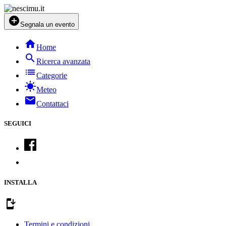
add_circle
Segnala un evento
home
Home
search
Ricerca avanzata
list
Categorie
sunny
Meteo
mail
Contattaci
SEGUICI
INSTALLA
install_mobile
Termini e condizioni