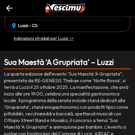
arrow_back
event_available
schedule
sabato 25 Ottobre
19:00
EVENTO CONCLUSO
location_on
Luzzi - CS
Indicazioni stradali per Luzzi ->
Sua Maestà ‘A Grupriata’ – Luzzi
La quarta edizione dell’evento ‘Sua Maestà ‘A Grupriata”,
presentata da RE-GENESIS Thebae come ‘Notte Rossa’, si
terrà a Luzzi il 25 ottobre 2025. La manifestazione, che avrà
inizio alle ore 19:00, celebra una specialità gastronomica
locale. Il programma della serata include stand dedicati alla
‘Grupariata’, stand enogastronomici con prodotti tipici come
pittuliddri, vecchiareddi e baccalà, spettacoli musicali con
Ottopiu Street Band e Mosaiko, il concorso a tema ‘Sua
Maestà ‘A Grupriata” e animazione per bambini. L’evento si
svolge con il patrocinio del Comune di Luzzi, ARSAC e