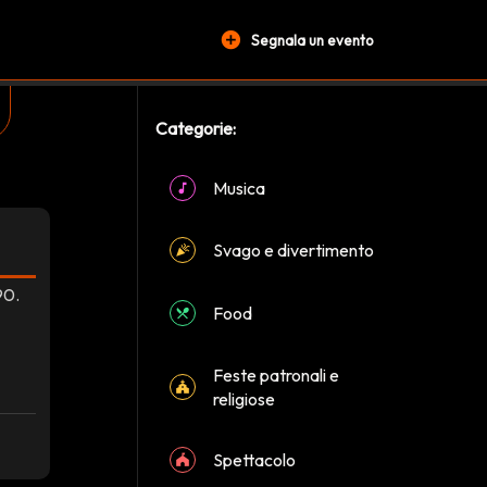
add_circle
Segnala un evento
Categorie:
Musica
Svago e divertimento
90.
Food
Feste patronali e
religiose
Spettacolo