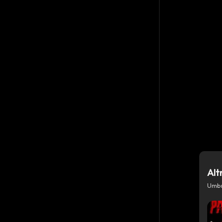
Alt
Umbr