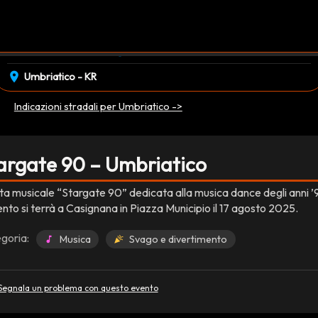
event_available
schedule
giovedì 14 Agosto
22:00
EVENTO CONCLUSO
location_on
Umbriatico - KR
Indicazioni stradali per Umbriatico ->
argate 90 – Umbriatico
ta musicale “Stargate 90” dedicata alla musica dance degli anni ’
ento si terrà a Casignana in Piazza Municipio il 17 agosto 2025.
goria:
Musica
Svago e divertimento
Segnala un problema con questo evento