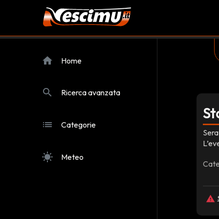
home
Home
search
Ricerca avanzata
St
list
Categorie
Sera
L’ev
sunny
Meteo
Cate
report_problem