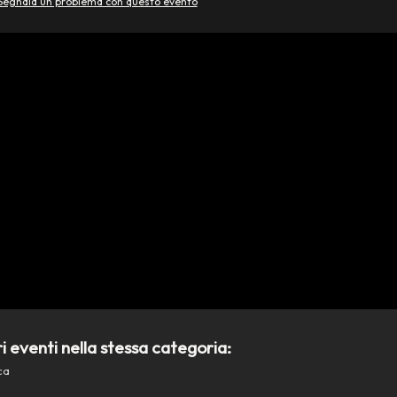
Segnala un problema con questo evento
ri eventi nella stessa categoria:
ca