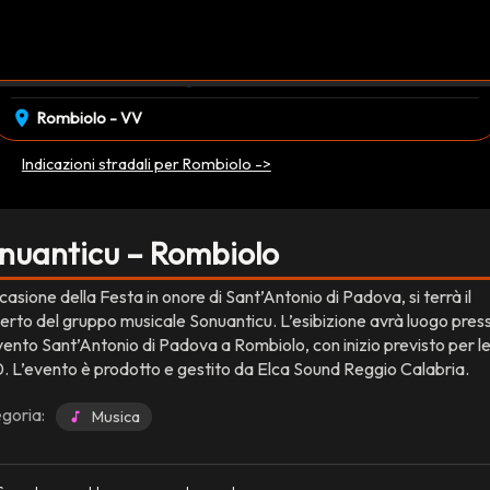
event_available
schedule
sabato 06 Giugno
21:30
EVENTO CONCLUSO
location_on
Rombiolo - VV
Indicazioni stradali per Rombiolo ->
nuanticu – Rombiolo
casione della Festa in onore di Sant’Antonio di Padova, si terrà il
erto del gruppo musicale Sonuanticu. L’esibizione avrà luogo presso
ento Sant’Antonio di Padova a Rombiolo, con inizio previsto per le
0. L’evento è prodotto e gestito da Elca Sound Reggio Calabria.
goria:
Musica