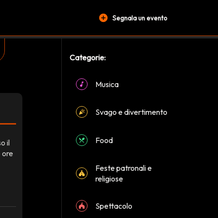
add_circle
Segnala un evento
Categorie:
Musica
Svago e divertimento
Food
 il
 ore
Feste patronali e
religiose
Spettacolo