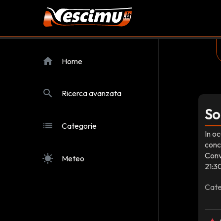
home
Home
search
Ricerca avanzata
So
list
Categorie
In oc
conc
Conv
sunny
Meteo
21:3
Cate