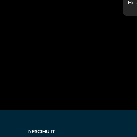
Most
NESCIMU.IT