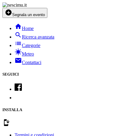
add_circle
Segnala un evento
home
Home
search
Ricerca avanzata
list
Categorie
sunny
Meteo
mail
Contattaci
SEGUICI
INSTALLA
install_mobile
Termini e condizioni