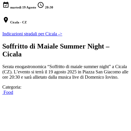
event_available
schedule
martedì 19 Agosto
20:30
location_on
Cicala - CZ
Indicazioni stradali per Cicala ->
Soffritto di Maiale Summer Night –
Cicala
Serata enogastronomica “Soffritto di maiale summer night” a Cicala
(CZ). L’evento si terrà il 19 agosto 2025 in Piazza San Giacomo alle
ore 20:30 e sarà allietato dalla musica live di Domenico Iovino.
Categoria:
Food