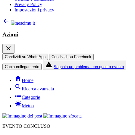
Privacy Policy
Impostazioni privacy
arrow_back
Azioni
close
Condividi su WhatsApp
Condividi su Facebook
report_problem
Copia collegamento
Segnala un problema con questo evento
home
Home
search
Ricerca avanzata
list
Categorie
sunny
Meteo
EVENTO CONCLUSO