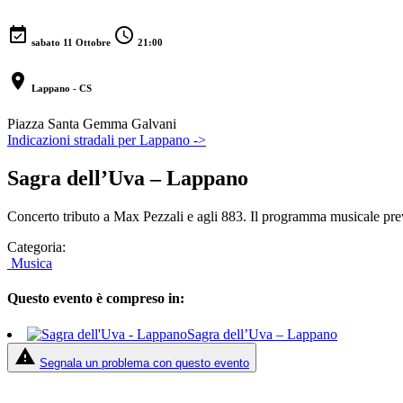
event_available
schedule
sabato 11 Ottobre
21:00
location_on
Lappano - CS
Piazza Santa Gemma Galvani
Indicazioni stradali per Lappano ->
Sagra dell’Uva – Lappano
Concerto tributo a Max Pezzali e agli 883. Il programma musicale preve
Categoria:
Musica
Questo evento è compreso in:
Sagra dell’Uva – Lappano
report_problem
Segnala un problema con questo evento