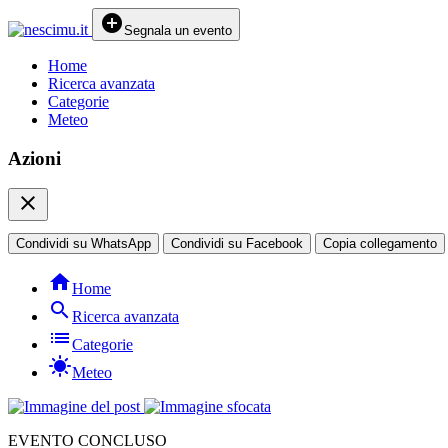
add_circle
Segnala un evento
Home
Ricerca avanzata
Categorie
Meteo
Azioni
close
Condividi su WhatsApp
Condividi su Facebook
Copia collegamento
home
Home
search
Ricerca avanzata
list
Categorie
sunny
Meteo
EVENTO CONCLUSO