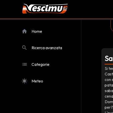
home
Home
search
Ricerca avanzata
Sa
list
Categorie
Si te
Cast
con 
sunny
Meteo
pata
sabat
cena
Dome
per 
L’eve