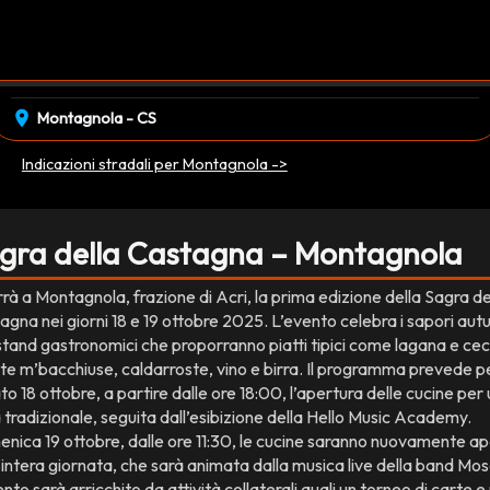
event_available
sabato 18 Ottobre
•
domenica 19 Ottobre
EVENTO CONCLUSO
location_on
Montagnola - CS
Indicazioni stradali per Montagnola ->
gra della Castagna – Montagnola
rrà a Montagnola, frazione di Acri, la prima edizione della Sagra de
agna nei giorni 18 e 19 ottobre 2025. L’evento celebra i sapori autu
stand gastronomici che proporranno piatti tipici come lagana e cec
te m’bacchiuse, caldarroste, vino e birra. Il programma prevede p
o 18 ottobre, a partire dalle ore 18:00, l’apertura delle cucine per
 tradizionale, seguita dall’esibizione della Hello Music Academy.
nica 19 ottobre, dalle ore 11:30, le cucine saranno nuovamente a
l’intera giornata, che sarà animata dalla musica live della band Mos
nto sarà arricchito da attività collaterali quali un torneo di carte e