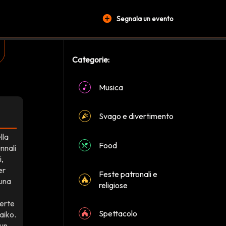
add_circle
Segnala un evento
Categorie:
Musica
Svago e divertimento
lla
Food
nnali
i,
er
Feste patronali e
 una
religiose
perte
Spettacolo
aiko.
 un