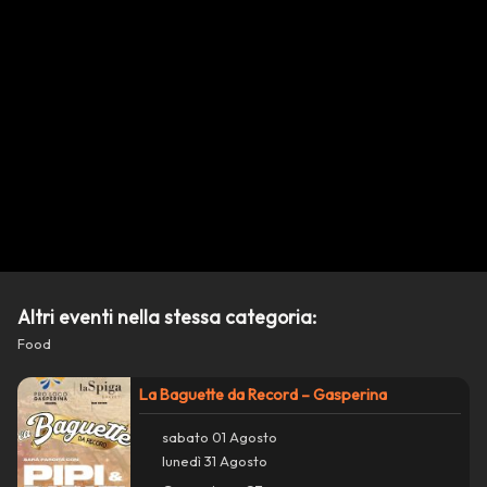
Azioni
close
Condividi su WhatsApp
Altri eventi nella stessa categoria:
Food
Condividi su Facebook
La Baguette da Record – Gasperina
Copia collegamento
sabato 01 Agosto
lunedì 31 Agosto
report_problem
Segnala un problema con questo evento