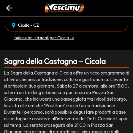
arrow_back
event_available
sabato 27 Dicembre
•
domenica 28 Dicembre
EVENTO CONCLUSO
location_on
Cicala - CZ
Indicazioni stradali per Cicala ->
Sagra della Castagna – Cicala
La Sagra della Castagna di Cicala offre un ricco programma di
attività che unisce tradizione, cultura e gastronomia. L’evento
si articola in due giornate. Sabato 27 dicembre, alle ore 15:00,
si terrà un trekking urbano con partenza da Piazza San
Giacomo, che includerà una passeggiata tra i vicoli del borgo,
la visita alle antiche ‘Pastillare’ e a un forno tradizionale.
Durante il percorso, sarà possibile degustare prodotti a base
di castagna e assistere all’intervento del Dott. Carmine Lupia
sul tema. La serata proseguirà alle 21:00 in Piazza San
Giacomo con assaggi di prodotti tipici, vino, musica e balli