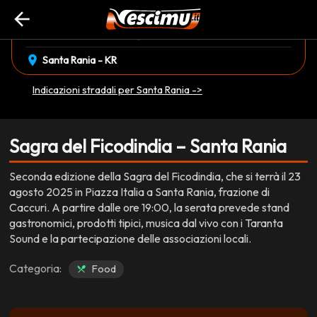
arrow_back
event_available
schedule
sabato 23 Agosto
19:00
EVENTO CONCLUSO
location_on
Santa Rania - KR
Indicazioni stradali per Santa Rania ->
Sagra del Ficodindia – Santa Rania
Seconda edizione della Sagra del Ficodindia, che si terrà il 23
agosto 2025 in Piazza Italia a Santa Rania, frazione di
Caccuri. A partire dalle ore 19:00, la serata prevede stand
gastronomici, prodotti tipici, musica dal vivo con i Taranta
Sound e la partecipazione delle associazioni locali.
Categoria:
Food