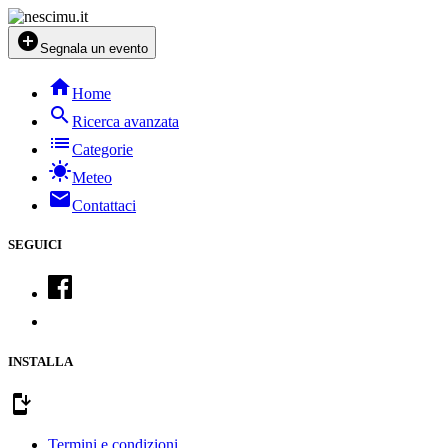
add_circle
Segnala un evento
home
Home
search
Ricerca avanzata
list
Categorie
sunny
Meteo
mail
Contattaci
SEGUICI
INSTALLA
install_mobile
Termini e condizioni