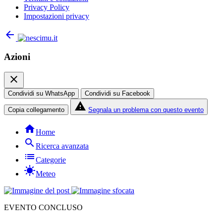
Privacy Policy
Impostazioni privacy
arrow_back
Azioni
close
Condividi su WhatsApp
Condividi su Facebook
report_problem
Copia collegamento
Segnala un problema con questo evento
home
Home
search
Ricerca avanzata
list
Categorie
sunny
Meteo
EVENTO CONCLUSO