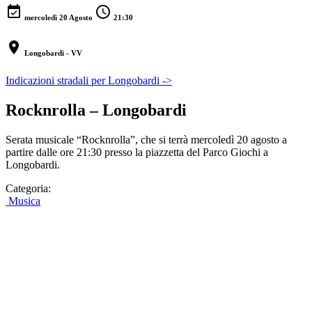
event_available
schedule
mercoledì 20 Agosto
21:30
location_on
Longobardi - VV
Indicazioni stradali per Longobardi ->
Rocknrolla – Longobardi
Serata musicale “Rocknrolla”, che si terrà mercoledì 20 agosto a
partire dalle ore 21:30 presso la piazzetta del Parco Giochi a
Longobardi.
Categoria:
Musica