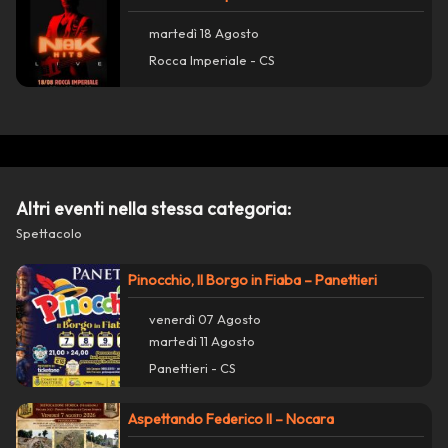
martedì 18 Agosto
Rocca Imperiale - CS
Azioni
close
Altri eventi nella stessa categoria:
Condividi su WhatsApp
Spettacolo
Condividi su Facebook
Pinocchio, Il Borgo in Fiaba – Panettieri
venerdì 07 Agosto
Copia collegamento
martedì 11 Agosto
Panettieri - CS
report_problem
Segnala un problema con questo evento
Aspettando Federico II – Nocara