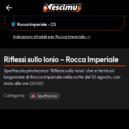
arrow_back
event_available
schedule
domenica 10 Agosto
00:00
EVENTO CONCLUSO
location_on
Rocca Imperiale - CS
Indicazioni stradali per Rocca Imperiale ->
Riflessi sullo Ionio – Rocca Imperiale
Spettacolo pirotecnico ‘Riflessi sullo Ionio’ che si terrà sul
lungomare di Rocca Imperiale nella notte del 10 agosto, con
inizio alle ore 00:00.
Categoria:
Spettacolo