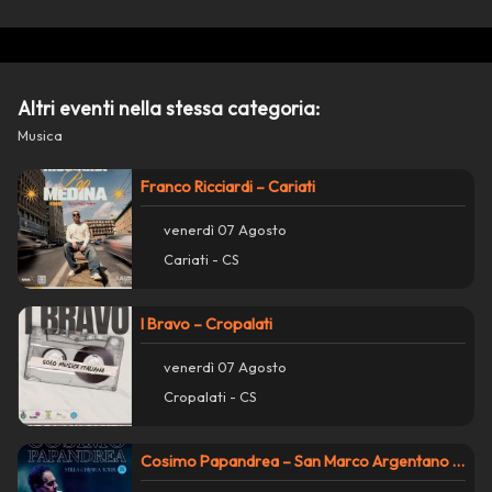
Copia collegamento
report_problem
Altri eventi nella stessa categoria:
Segnala un problema con questo evento
Musica
Franco Ricciardi – Cariati
venerdì 07 Agosto
Cariati - CS
I Bravo – Cropalati
venerdì 07 Agosto
Cropalati - CS
Cosimo Papandrea – San Marco Argentano Scalo