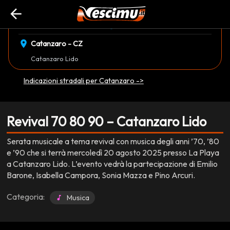
arrow_back
event_available
schedule
mercoledì 20 Agosto
21:00
EVENTO CONCLUSO
location_on
Catanzaro - CZ
Catanzaro Lido
Indicazioni stradali per Catanzaro ->
Revival 70 80 90 – Catanzaro Lido
Serata musicale a tema revival con musica degli anni ’70, ’80
e ’90 che si terrà mercoledì 20 agosto 2025 presso La Playa
a Catanzaro Lido. L’evento vedrà la partecipazione di Emilio
Barone, Isabella Campora, Sonia Mazza e Pino Arcuri.
Categoria:
Musica