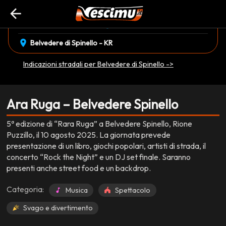
arrow_back
event_available
schedule
domenica 10 Agosto
16:30
EVENTO CONCLUSO
location_on
Belvedere di Spinello - KR
Indicazioni stradali per Belvedere di Spinello ->
Ara Ruga – Belvedere Spinello
5ª edizione di “Rara Ruga” a Belvedere Spinello, Rione
Puzzillo, il 10 agosto 2025. La giornata prevede
presentazione di un libro, giochi popolari, artisti di strada, il
concerto “Rock the Night” e un DJ set finale. Saranno
presenti anche street food e un backdrop.
Categoria:
Musica
Spettacolo
Svago e divertimento