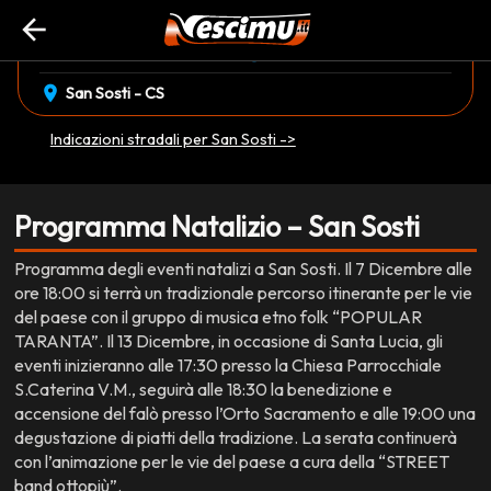
arrow_back
event_available
schedule
domenica 07 Dicembre
18:00
EVENTO CONCLUSO
location_on
San Sosti - CS
Indicazioni stradali per San Sosti ->
Programma Natalizio – San Sosti
Programma degli eventi natalizi a San Sosti. Il 7 Dicembre alle
ore 18:00 si terrà un tradizionale percorso itinerante per le vie
del paese con il gruppo di musica etno folk “POPULAR
TARANTA”. Il 13 Dicembre, in occasione di Santa Lucia, gli
eventi inizieranno alle 17:30 presso la Chiesa Parrocchiale
S.Caterina V.M., seguirà alle 18:30 la benedizione e
accensione del falò presso l’Orto Sacramento e alle 19:00 una
degustazione di piatti della tradizione. La serata continuerà
con l’animazione per le vie del paese a cura della “STREET
band ottopiù”.