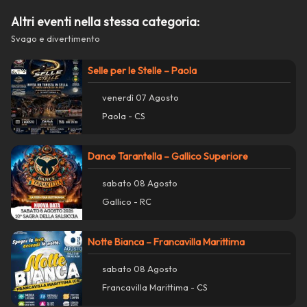
Copia collegamento
Altri eventi nella stessa categoria:
Svago e divertimento
report_problem
Segnala un problema con questo evento
Selle per le Stelle – Paola
venerdì 07 Agosto
Paola - CS
Dance Tarantella – Gallico Superiore
sabato 08 Agosto
Gallico - RC
Notte Bianca – Francavilla Marittima
sabato 08 Agosto
Francavilla Marittima - CS