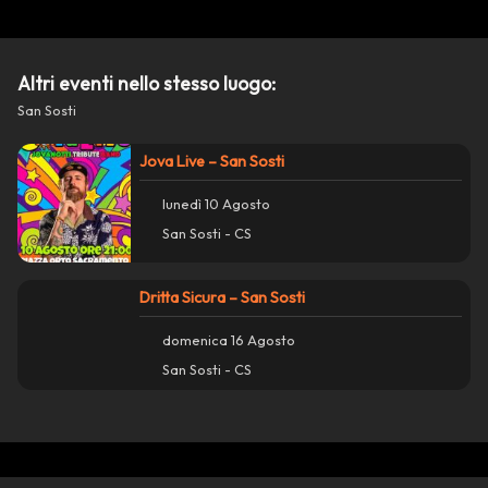
Altri eventi nello stesso luogo:
San Sosti
Jova Live – San Sosti
lunedì 10 Agosto
San Sosti - CS
Dritta Sicura – San Sosti
Azioni
close
domenica 16 Agosto
San Sosti - CS
Condividi su WhatsApp
Condividi su Facebook