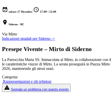
event_available
schedule
sabato 27 Dicembre
17:00 • 22:00
location_on
Siderno - RC
Via Mirto
Indicazioni stradali per Siderno ->
Presepe Vivente – Mirto di Siderno
La Parrocchia Maria SS. Immacolata al Mirto, in collaborazione con il
le caratteristiche viuzze di Mirto. La serata proseguirà in Piazza Mirto
2026, mantenendo gli stessi orari.
Categoria:
Rappresentazioni e riti religiosi
report_problem
Segnala un problema con questo evento