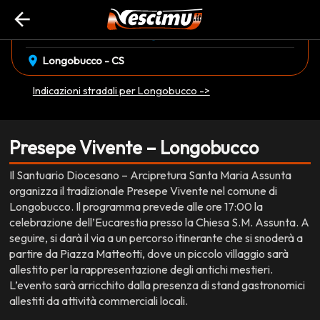
arrow_back
event_available
schedule
venerdì 26 Dicembre
17:00
EVENTO CONCLUSO
location_on
Longobucco - CS
Indicazioni stradali per Longobucco ->
Presepe Vivente – Longobucco
Il Santuario Diocesano – Arcipretura Santa Maria Assunta
organizza il tradizionale Presepe Vivente nel comune di
Longobucco. Il programma prevede alle ore 17:00 la
celebrazione dell’Eucarestia presso la Chiesa S.M. Assunta. A
seguire, si darà il via a un percorso itinerante che si snoderà a
partire da Piazza Matteotti, dove un piccolo villaggio sarà
allestito per la rappresentazione degli antichi mestieri.
L’evento sarà arricchito dalla presenza di stand gastronomici
allestiti da attività commerciali locali.