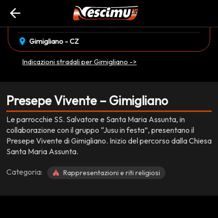
arrow_back
event_available
schedule
domenica 28 Dicembre
17:00 • 20:00
EVENTO CONCLUSO
location_on
Gimigliano - CZ
Indicazioni stradali per Gimigliano ->
Presepe Vivente – Gimigliano
Le parrocchie SS. Salvatore e Santa Maria Assunta, in
collaborazione con il gruppo “Jusu in festa”, presentano il
Presepe Vivente di Gimigliano. Inizio del percorso dalla Chiesa
Santa Maria Assunta.
Categoria:
Rappresentazioni e riti religiosi