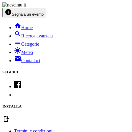
add_circle
Segnala un evento
home
Home
search
Ricerca avanzata
list
Categorie
sunny
Meteo
mail
Contattaci
SEGUICI
INSTALLA
install_mobile
Termini e condizioni