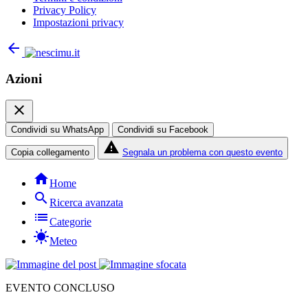
Privacy Policy
Impostazioni privacy
arrow_back
Azioni
close
Condividi su WhatsApp
Condividi su Facebook
report_problem
Copia collegamento
Segnala un problema con questo evento
home
Home
search
Ricerca avanzata
list
Categorie
sunny
Meteo
EVENTO CONCLUSO