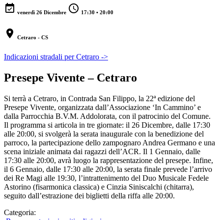
event_available
schedule
venerdì 26 Dicembre
17:30 • 20:00
location_on
Cetraro - CS
Indicazioni stradali per Cetraro ->
Presepe Vivente – Cetraro
Si terrà a Cetraro, in Contrada San Filippo, la 22ª edizione del
Presepe Vivente, organizzata dall’Associazione ‘In Cammino’ e
dalla Parrocchia B.V.M. Addolorata, con il patrocinio del Comune.
Il programma si articola in tre giornate: il 26 Dicembre, dalle 17:30
alle 20:00, si svolgerà la serata inaugurale con la benedizione del
parroco, la partecipazione dello zampognaro Andrea Germano e una
scena iniziale animata dai ragazzi dell’ACR. Il 1 Gennaio, dalle
17:30 alle 20:00, avrà luogo la rappresentazione del presepe. Infine,
il 6 Gennaio, dalle 17:30 alle 20:00, la serata finale prevede l’arrivo
dei Re Magi alle 19:30, l’intrattenimento del Duo Musicale Fedele
Astorino (fisarmonica classica) e Cinzia Siniscalchi (chitarra),
seguito dall’estrazione dei biglietti della riffa alle 20:00.
Categoria: