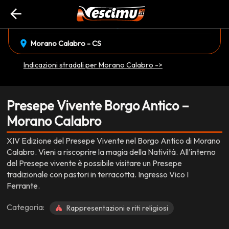
arrow_back
event_available
schedule
domenica 28 Dicembre
17:30 • 20:30
EVENTO CONCLUSO
location_on
Morano Calabro - CS
Indicazioni stradali per Morano Calabro ->
Presepe Vivente Borgo Antico –
Morano Calabro
XIV Edizione del Presepe Vivente nel Borgo Antico di Morano
Calabro. Vieni a riscoprire la magia della Natività. All’interno
del Presepe vivente è possibile visitare un Presepe
tradizionale con pastori in terracotta. Ingresso Vico I
Ferrante.
Categoria:
Rappresentazioni e riti religiosi