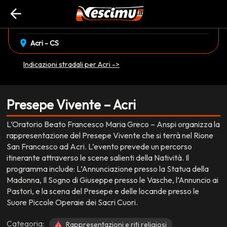
arrow_back
event_available
schedule
sabato 27 Dicembre
17:30
EVENTO CONCLUSO
location_on
Acri - CS
Indicazioni stradali per Acri ->
Presepe Vivente – Acri
L’Oratorio Beato Francesco Maria Greco – Anspi organizza la
rappresentazione del Presepe Vivente che si terrà nel Rione
San Francesco ad Acri. L’evento prevede un percorso
itinerante attraverso le scene salienti della Natività. Il
programma include: L’Annunciazione presso la Statua della
Madonna, Il Sogno di Giuseppe presso le Vasche, l’Annuncio ai
Pastori, e la scena del Presepe e delle locande presso le
Suore Piccole Operaie dei Sacri Cuori.
Categoria:
Rappresentazioni e riti religiosi