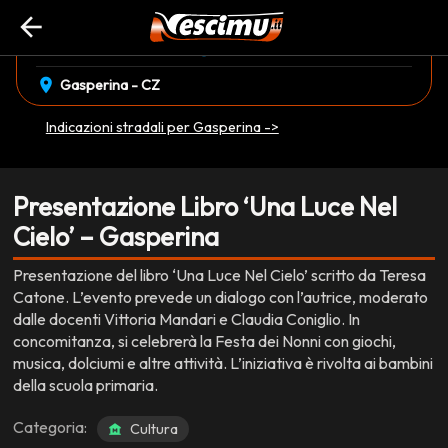
arrow_back
event_available
schedule
sabato 04 Ottobre
16:00
EVENTO CONCLUSO
location_on
Gasperina - CZ
Indicazioni stradali per Gasperina ->
Presentazione Libro ‘Una Luce Nel
Cielo’ – Gasperina
Presentazione del libro ‘Una Luce Nel Cielo’ scritto da Teresa
Catone. L’evento prevede un dialogo con l’autrice, moderato
dalle docenti Vittoria Mandari e Claudia Coniglio. In
concomitanza, si celebrerà la Festa dei Nonni con giochi,
musica, dolciumi e altre attività. L’iniziativa è rivolta ai bambini
della scuola primaria.
Categoria:
Cultura