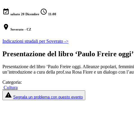
event_available
schedule
sabato 20 Dicembre
11:00
location_on
Soverato - CZ
Indicazioni stradali per Soverato ->
Presentazione del libro ‘Paulo Freire oggi’
Presentazione del libro ‘Paulo Freire oggi. Alleanze popolari, femminis
un’introduzione a cura della prof.ssa Rosa Fiore e un dialogo con l’au
Categoria:
Cultura
report_problem
Segnala un problema con questo evento