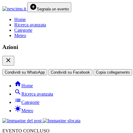
add_circle
Segnala un evento
Home
Ricerca avanzata
Categorie
Meteo
Azioni
close
Condividi su WhatsApp
Condividi su Facebook
Copia collegamento
home
Home
search
Ricerca avanzata
list
Categorie
sunny
Meteo
EVENTO CONCLUSO