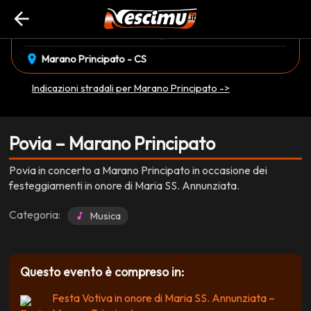
arrow_back
event_available
schedule
domenica 14 Settembre
22:00
EVENTO CONCLUSO
location_on
Marano Principato - CS
Indicazioni stradali per Marano Principato ->
Povia – Marano Principato
Povia in concerto a Marano Principato in occasione dei
festeggiamenti in onore di Maria SS. Annunziata.
Categoria:
Musica
Questo evento è compreso in:
Festa Votiva in onore di Maria SS. Annunziata –