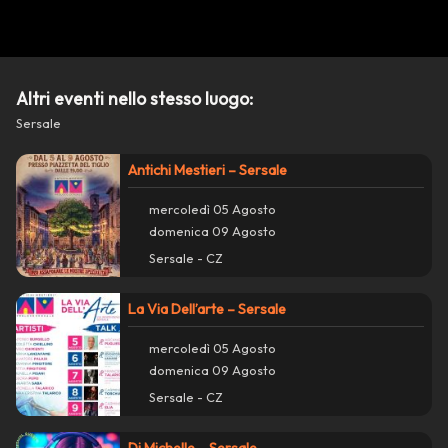
Condividi su Facebook
Copia collegamento
Altri eventi nello stesso luogo:
Sersale
report_problem
Segnala un problema con questo evento
Antichi Mestieri – Sersale
mercoledì 05 Agosto
domenica 09 Agosto
Sersale - CZ
La Via Dell’arte – Sersale
mercoledì 05 Agosto
domenica 09 Agosto
Sersale - CZ
Dj Michelle – Sersale