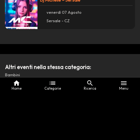
venerdì 07 Agosto
Sersale - CZ
Altri eventi nella stessa categoria:
Bambini
home
list
search
menu
Home
Categorie
Ricerca
Menu
Pompieropoli – Serrastretta
venerdì 07 Agosto
Serrastretta - CZ
La Notte Magica dei Bambini – Bova Marina