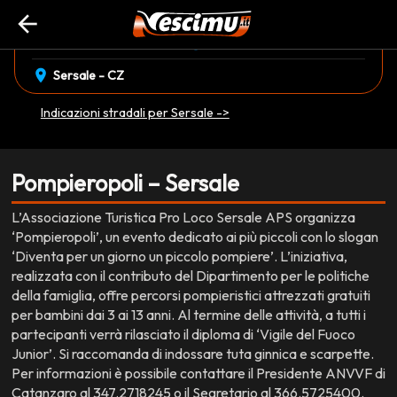
arrow_back
event_available
schedule
domenica 05 Ottobre
16:00
EVENTO CONCLUSO
location_on
Sersale - CZ
Indicazioni stradali per Sersale ->
Pompieropoli – Sersale
L’Associazione Turistica Pro Loco Sersale APS organizza
‘Pompieropoli’, un evento dedicato ai più piccoli con lo slogan
‘Diventa per un giorno un piccolo pompiere’. L’iniziativa,
realizzata con il contributo del Dipartimento per le politiche
della famiglia, offre percorsi pompieristici attrezzati gratuiti
per bambini dai 3 ai 13 anni. Al termine delle attività, a tutti i
partecipanti verrà rilasciato il diploma di ‘Vigile del Fuoco
Junior’. Si raccomanda di indossare tuta ginnica e scarpette.
Per informazioni è possibile contattare il Presidente ANVVF di
Catanzaro al 347.2718245 o il Segretario al 366.5725400.