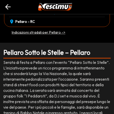
arrow_back
event_available
schedule
sabato 20 Dicembre
20:00 • 00:00
EVENTO CONCLUSO
location_on
Pellaro - RC
Indicazioni stradali per Pellaro ->
Pellaro Sotto le Stelle – Pellaro
Serata di festa a Pellaro con l’evento “Pellaro Sotto le Stelle”.
L’iniziativa prevede un ricco programma di intrattenimento
che si snoderà lungo la Via Nazionale, la quale sarà
interamente pedonalizzata per l’occasione. Saranno presenti
stand di street food con prodotti tipici del territorio e della
cucina italiana. La serata sarà animata dal concerto del
gruppo folk “I Peddaroti”, da DJ set e musica dal vivo. È
inoltre prevista una sfilata dei personaggi del presepe lungo le
vie del paese. Per i più piccoli e le famiglie, sarà disponibile un
trenino di Babbo Natale a ingresso gratuito. I negozi locali