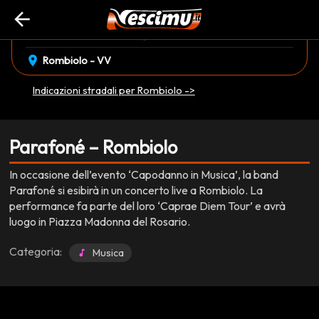
arrow_back
event_available
schedule
giovedì 01 Gennaio
17:30
EVENTO CONCLUSO
location_on
Rombiolo - VV
Indicazioni stradali per Rombiolo ->
Parafoné – Rombiolo
In occasione dell’evento ‘Capodanno in Musica’, la band
Parafoné si esibirà in un concerto live a Rombiolo. La
performance fa parte del loro ‘Caprae Diem Tour’ e avrà
luogo in Piazza Madonna del Rosario.
Categoria:
Musica