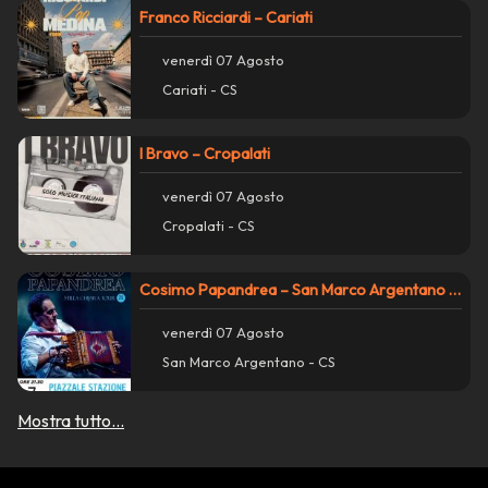
Franco Ricciardi – Cariati
Azioni
close
venerdì 07 Agosto
Condividi su WhatsApp
Cariati - CS
Condividi su Facebook
I Bravo – Cropalati
venerdì 07 Agosto
Copia collegamento
Cropalati - CS
report_problem
Segnala un problema con questo evento
Cosimo Papandrea – San Marco Argentano Scalo
venerdì 07 Agosto
San Marco Argentano - CS
Mostra tutto...