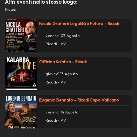
Altri eventi nello stesso luogo:
Ricadi
Nicola Gratteri: Legalità è Futuro – Ricadi
venerdì 07 Agosto
Ricadi - VV
Officina Kalabra – Ricadi
giovedì 13 Agosto
Ricadi - VV
Eugenio Bennato – Ricadi Capo Vaticano
Azioni
close
venerdì 14 Agosto
Condividi su WhatsApp
Ricadi - VV
Condividi su Facebook