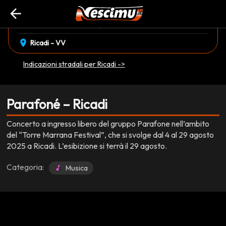
arrow_back
event_available
schedule
venerdì 29 Agosto
22:00
EVENTO CONCLUSO
location_on
Ricadi - VV
Indicazioni stradali per Ricadi ->
Parafoné – Ricadi
Concerto a ingresso libero del gruppo Parafone nell’ambito
del “Torre Marrana Festival”, che si svolge dal 4 al 29 agosto
2025 a Ricadi. L’esibizione si terrà il 29 agosto.
Categoria:
Musica