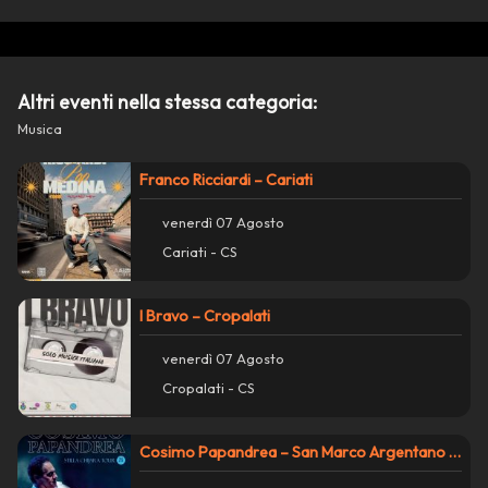
Copia collegamento
Altri eventi nella stessa categoria:
report_problem
Segnala un problema con questo evento
Musica
Franco Ricciardi – Cariati
venerdì 07 Agosto
Cariati - CS
I Bravo – Cropalati
venerdì 07 Agosto
Cropalati - CS
Cosimo Papandrea – San Marco Argentano Scalo