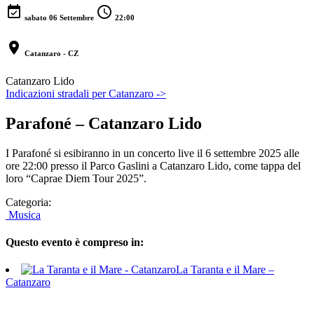
event_available
schedule
sabato 06 Settembre
22:00
location_on
Catanzaro - CZ
Catanzaro Lido
Indicazioni stradali per Catanzaro ->
Parafoné – Catanzaro Lido
I Parafoné si esibiranno in un concerto live il 6 settembre 2025 alle
ore 22:00 presso il Parco Gaslini a Catanzaro Lido, come tappa del
loro “Caprae Diem Tour 2025”.
Categoria:
Musica
Questo evento è compreso in:
La Taranta e il Mare –
Catanzaro