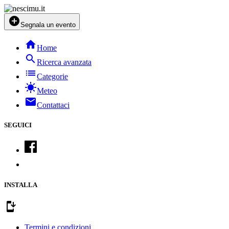
add_circle
Segnala un evento
home
Home
search
Ricerca avanzata
list
Categorie
sunny
Meteo
mail
Contattaci
SEGUICI
INSTALLA
install_mobile
Termini e condizioni