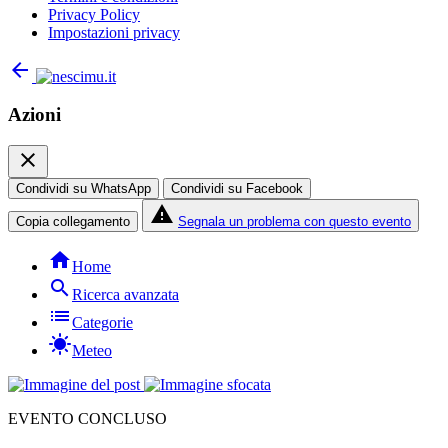
Privacy Policy
Impostazioni privacy
arrow_back
Azioni
close
Condividi su WhatsApp
Condividi su Facebook
report_problem
Copia collegamento
Segnala un problema con questo evento
home
Home
search
Ricerca avanzata
list
Categorie
sunny
Meteo
EVENTO CONCLUSO