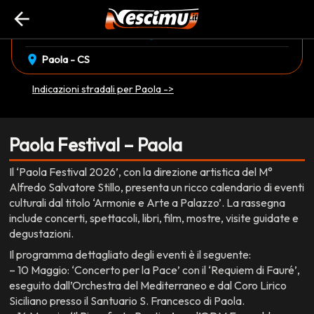
arrow_back
event_available
schedule
domenica 07 Giugno
19:00
EVENTO CONCLUSO
location_on
Paola - CS
Indicazioni stradali per Paola ->
Paola Festival – Paola
Il ‘Paola Festival 2026’, con la direzione artistica del M°
Alfredo Salvatore Stillo, presenta un ricco calendario di eventi
culturali dal titolo ‘Armonie e Arte a Palazzo’. La rassegna
include concerti, spettacoli, libri, film, mostre, visite guidate e
degustazioni.
Il programma dettagliato degli eventi è il seguente:
– 10 Maggio: ‘Concerto per la Pace’ con il ‘Requiem di Fauré’,
eseguito dall’Orchestra del Mediterraneo e dal Coro Lirico
Siciliano presso il Santuario S. Francesco di Paola.