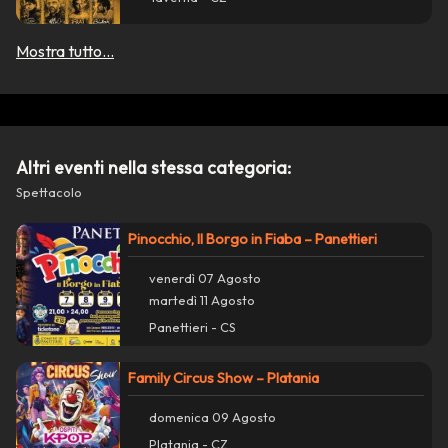
Condividi su Facebook
Mostra tutto...
Copia collegamento
report_problem
Segnala un problema con questo evento
Altri eventi nella stessa categoria:
Spettacolo
Pinocchio, Il Borgo in Fiaba – Panettieri
venerdì 07 Agosto
martedì 11 Agosto
Panettieri - CS
Family Circus Show – Platania
domenica 09 Agosto
Platania - CZ