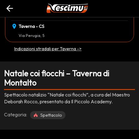
arrow_back
event_available
schedule
martedì 09 Dicembre
17:30
EVENTO CONCLUSO
location_on
Taverna - CS
Via Perugia, 5
Indicazioni stradali per Taverna ->
Natale coi fiocchi – Taverna di
Montalto
Spettacolo natalizio “Natale coi fiocchi”, a cura del Maestro
Deborah Rocco, presentato da Il Piccolo Academy.
Categoria:
Spettacolo