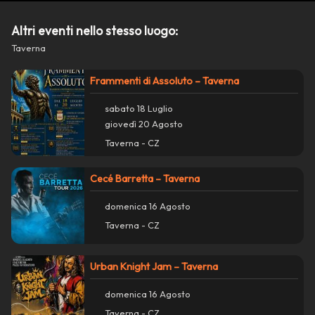
Altri eventi nello stesso luogo:
Taverna
Frammenti di Assoluto – Taverna
sabato 18 Luglio
giovedì 20 Agosto
Taverna - CZ
Cecé Barretta – Taverna
domenica 16 Agosto
Taverna - CZ
Azioni
close
Urban Knight Jam – Taverna
domenica 16 Agosto
Condividi su WhatsApp
Taverna - CZ