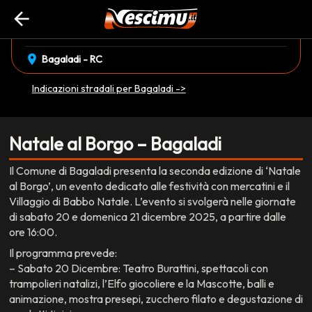
arrow_back
event_available
sabato 20 Dicembre
•
domenica 21 Dicembre
EVENTO CONCLUSO
location_on
Bagaladi - RC
Indicazioni stradali per Bagaladi ->
Natale al Borgo – Bagaladi
Il Comune di Bagaladi presenta la seconda edizione di ‘Natale
al Borgo’, un evento dedicato alle festività con mercatini e il
Villaggio di Babbo Natale. L’evento si svolgerà nelle giornate
di sabato 20 e domenica 21 dicembre 2025, a partire dalle
ore 16:00.
Il programma prevede:
– Sabato 20 Dicembre: Teatro Burattini, spettacoli con
trampolieri natalizi, l’Elfo giocoliere e la Mascotte, balli e
animazione, mostra presepi, zucchero filato e degustazione di