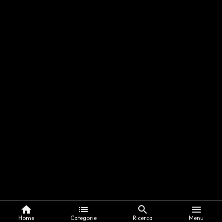
home
list
search
menu
Home
Categorie
Ricerca
Menu