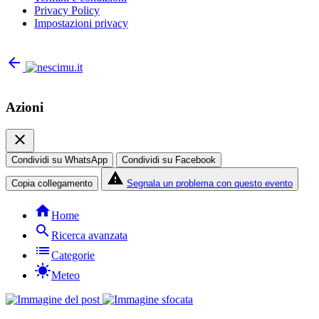
Privacy Policy
Impostazioni privacy
arrow_back
Azioni
close
Condividi su WhatsApp
Condividi su Facebook
report_problem
Copia collegamento
Segnala un problema con questo evento
home
Home
search
Ricerca avanzata
list
Categorie
sunny
Meteo