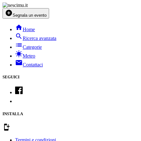
add_circle
Segnala un evento
home
Home
search
Ricerca avanzata
list
Categorie
sunny
Meteo
mail
Contattaci
SEGUICI
INSTALLA
install_mobile
Termini e condizioni