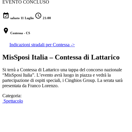
EVENTO CONCLUSO
event_available
schedule
sabato 11 Luglio
21:00
location_on
Contessa - CS
Indicazioni stradali per Contessa ->
MisSposi Italia – Contessa di Lattarico
Si terrà a Contessa di Lattarico una tappa del concorso nazionale
“MisSposi Italia”. L’evento avrà luogo in piazza e vedrà la
partecipazione di ospiti speciali, i Cinghios Group. La serata sarà
presentata da Franco Lorenzo.
Categoria:
Spettacolo