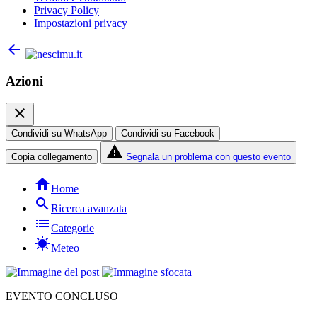
Privacy Policy
Impostazioni privacy
arrow_back
Azioni
close
Condividi su WhatsApp
Condividi su Facebook
report_problem
Copia collegamento
Segnala un problema con questo evento
home
Home
search
Ricerca avanzata
list
Categorie
sunny
Meteo
EVENTO CONCLUSO