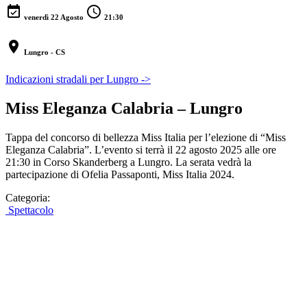
event_available
schedule
venerdì 22 Agosto
21:30
location_on
Lungro - CS
Indicazioni stradali per Lungro ->
Miss Eleganza Calabria – Lungro
Tappa del concorso di bellezza Miss Italia per l’elezione di “Miss
Eleganza Calabria”. L’evento si terrà il 22 agosto 2025 alle ore
21:30 in Corso Skanderberg a Lungro. La serata vedrà la
partecipazione di Ofelia Passaponti, Miss Italia 2024.
Categoria:
Spettacolo