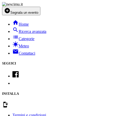
add_circle
Segnala un evento
home
Home
search
Ricerca avanzata
list
Categorie
sunny
Meteo
mail
Contattaci
SEGUICI
INSTALLA
install_mobile
Termini e condizioni